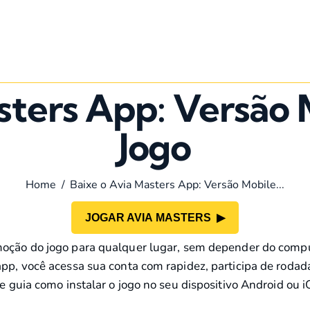
sters App: Versão M
Jogo
Home
Baixe o Avia Masters App: Versão Mobile...
JOGAR AVIA MASTERS
oção do jogo para qualquer lugar, sem depender do comp
app, você acessa sua conta com rapidez, participa de rod
e guia como instalar o jogo no seu dispositivo Android ou 