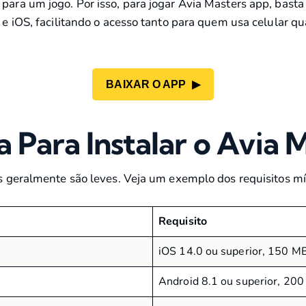
ra um jogo. Por isso, para jogar Avia Masters app, basta b
e iOS, facilitando o acesso tanto para quem usa celular qua
BAIXAR O APP
a Para Instalar o Avia
s geralmente são leves. Veja um exemplo dos requisitos mí
Requisito
iOS 14.0 ou superior, 150 MB
Android 8.1 ou superior, 20