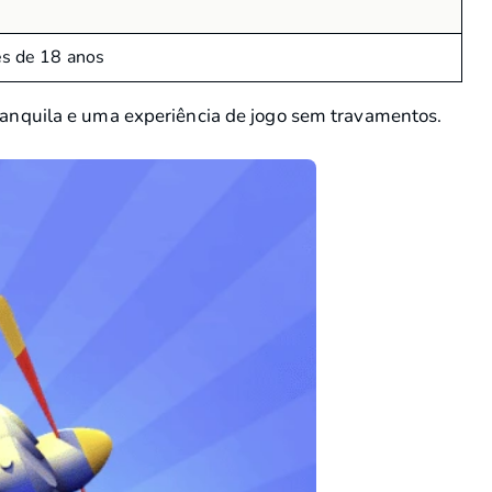
es de 18 anos
tranquila e uma experiência de jogo sem travamentos.