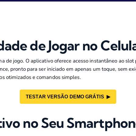
ade de Jogar no Celul
 de jogo. O aplicativo oferece acesso instantâneo ao slot pr
cance, pronto para ser iniciado em apenas um toque, sem e
cos otimizados e comandos simples.
TESTAR VERSÃO DEMO GRÁTIS
tivo no Seu Smartpho