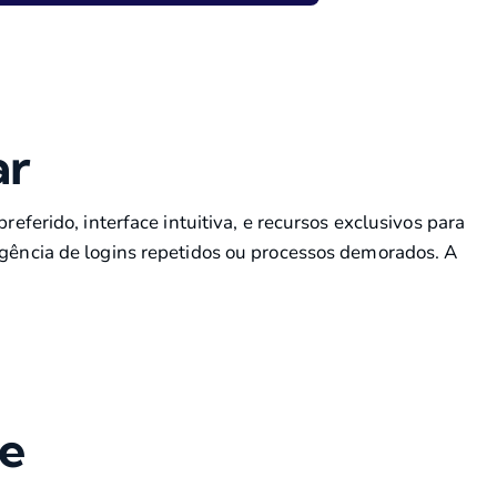
ar
eferido, interface intuitiva, e recursos exclusivos para
xigência de logins repetidos ou processos demorados. A
ne