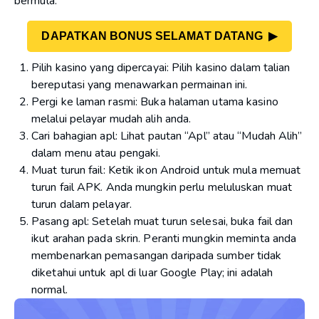
bermula.
DAPATKAN BONUS SELAMAT DATANG
Pilih kasino yang dipercayai
: Pilih kasino dalam talian
bereputasi yang menawarkan permainan ini.
Pergi ke laman rasmi
: Buka halaman utama kasino
melalui pelayar mudah alih anda.
Cari bahagian apl
: Lihat pautan “Apl” atau “Mudah Alih”
dalam menu atau pengaki.
Muat turun fail
: Ketik ikon Android untuk mula memuat
turun fail APK. Anda mungkin perlu meluluskan muat
turun dalam pelayar.
Pasang apl
: Setelah muat turun selesai, buka fail dan
ikut arahan pada skrin. Peranti mungkin meminta anda
membenarkan pemasangan daripada sumber tidak
diketahui untuk apl di luar Google Play; ini adalah
normal.