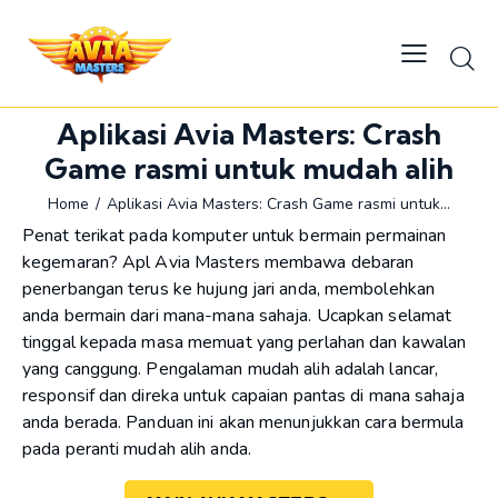
Aplikasi Avia Masters: Crash
Game rasmi untuk mudah alih
Home
Aplikasi Avia Masters: Crash Game rasmi untuk...
Penat terikat pada komputer untuk bermain permainan
kegemaran? Apl Avia Masters membawa debaran
penerbangan terus ke hujung jari anda, membolehkan
anda bermain dari mana-mana sahaja. Ucapkan selamat
tinggal kepada masa memuat yang perlahan dan kawalan
yang canggung. Pengalaman mudah alih adalah lancar,
responsif dan direka untuk capaian pantas di mana sahaja
anda berada. Panduan ini akan menunjukkan cara bermula
pada peranti mudah alih anda.