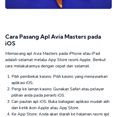
Cara Pasang Apl Avia Masters pada
iOS
Memasang apl Avia Masters pada iPhone atau iPad
adalah selamat melalui App Store rasmi Apple. Berikut
cara melakukannya dengan cepat dan selamat.
Pilih pembekal kasino
: Pilih kasino yang menawarkan
aplikasi iOS.
Pergi ke laman kasino
: Gunakan Safari atau pelayar
pilihan anda pada peranti iOS.
Cari pautan apl iOS
: Buka bahagian aplikasi mudah alih
dan ketik ikon Apple atau App Store.
Ke App Store
: Anda akan diarah ke halaman rasmi apl