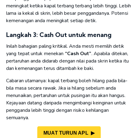
meningkat ketika kapal terbang terbang lebih tinggi. Lebih
lama ia kekal di skrin, lebih besar penggandanya. Potensi
kemenangan anda meningkat setiap detik.
Langkah 3: Cash Out untuk menang
Inilah bahagian paling kritikal. Anda mesti memilih detik
yang tepat untuk menekan
“Cash Out”
. Apabila ditekan,
pertaruhan anda didarab dengan nilai pada skrin ketika itu
dan kemenangan terus ditambah ke baki.
Cabaran utamanya: kapal terbang boleh hilang pada bila-
bila masa secara rawak. Jika ia hilang sebelum anda
menunaikan, pertaruhan untuk pusingan itu akan hangus.
Kejayaan datang daripada mengimbangi keinginan untuk
pengganda lebih tinggi dengan risiko kehilangan
semuanya.
MUAT TURUN APL