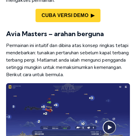
mengakses permainan.
CUBA VERSI DEMO
Avia Masters –
arahan berguna
Permainan ini intuitif dan dibina atas konsep ringkas tetapi
mendebarkan: tunaikan pertaruhan sebelum kapal terbang
terbang pergi. Matlamat anda ialah mengunci pengganda
setinggi mungkin untuk memaksimumkan kemenangan.
Berikut cara untuk bermula.