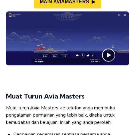
MAIN AVIAMASTERS
Muat Turun Avia Masters
Muat turun Avia Masters ke telefon anda membuka
pengalaman permainan yang lebih baik, direka untuk
kemudahan dan kelajuan. Inilah yang anda peroleh:
Permainan kegemaran sentiasa bersama anda.